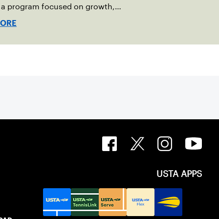
g a program focused on growth,
bility and the power of staying
MORE
USTA APPS