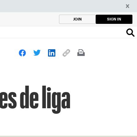
SIGN IN
JOIN
s de liga