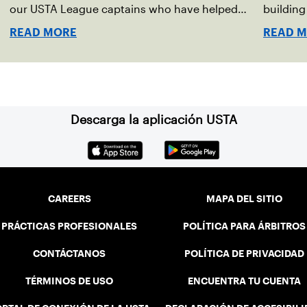
our USTA League captains who have helped
buildin
make the past 100 years of tennis possible. Our
accounta
READ MORE
READ 
Mid-Atlantic captains not only create
present.
community among adult players, but they also
ensure tennis in our region remains vibrant and
strong.
Descarga la aplicación USTA
CAREERS
MAPA DEL SITIO
PRÁCTICAS PROFESIONALES
POLÍTICA PARA ÁRBITROS
CONTÁCTANOS
POLÍTICA DE PRIVACIDAD
TÉRMINOS DE USO
ENCUENTRA TU CUENTA