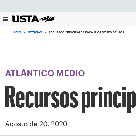
Enfoque
desde
el
botón
de
INICIO
>
NOTICIAS
>
RECURSOS PRINCIPALES PARA JUGADORES DE LIGA
volver
al
principio
ATLÁNTICO MEDIO
Recursos princip
Agosto de 20, 2020