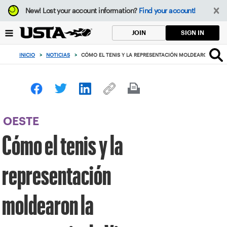
Enfoque
New!
Lost your account information?
Find your account!
desde
el
SIGN IN
JOIN
botón
de
INICIO
>
NOTICIAS
>
CÓMO EL TENIS Y LA REPRESENTACIÓN MOLDEARON LA T
volver
al
principio
OESTE
Cómo el tenis y la
representación
moldearon la