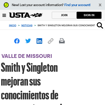
Enfoque
New!
Lost your account information?
Find your account!
desde
el
SIGN IN
JOIN
botón
de
INICIO
>
NOTICIAS
>
SMITH Y SINGLETON MEJORAN SUS CONOCIMIENTOS DE E
volver
al
principio
VALLE DE MISSOURI
Smith y Singleton
mejoran sus
conocimientos de