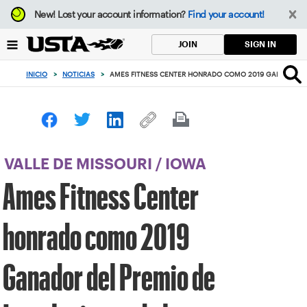
Enfoque
New!
Lost your account information?
Find your account!
desde
el
SIGN IN
JOIN
botón
de
INICIO
>
NOTICIAS
>
AMES FITNESS CENTER HONRADO COMO 2019 GANADOR DE
volver
al
principio
VALLE DE MISSOURI
/
IOWA
Ames Fitness Center
honrado como 2019
Ganador del Premio de