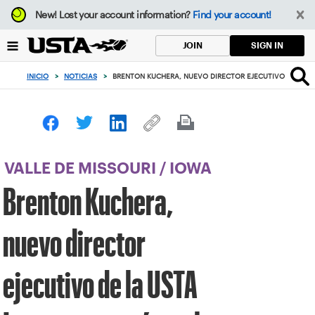
Enfoque
New!
Lost your account information?
Find your account!
desde
el
SIGN IN
JOIN
botón
de
INICIO
>
NOTICIAS
>
BRENTON KUCHERA, NUEVO DIRECTOR EJECUTIVO DE LA US
volver
al
principio
VALLE DE MISSOURI
/
IOWA
Brenton Kuchera,
nuevo director
ejecutivo de la USTA