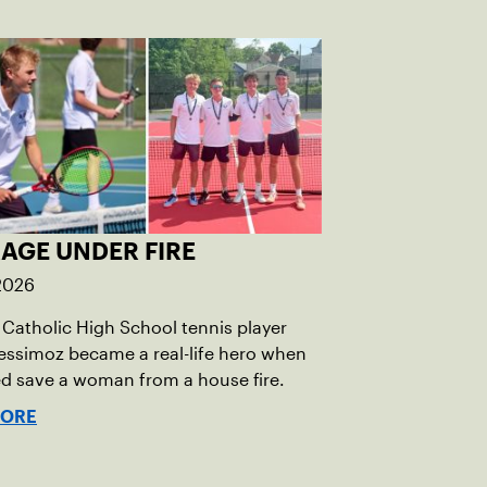
AGE UNDER FIRE
 2026
Catholic High School tennis player
essimoz became a real-life hero when
d save a woman from a house fire.
MORE