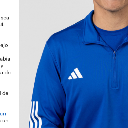
 sea
24-
bajo
sabía
 y
ra de
d de
uri
n un