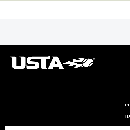
PO
LI