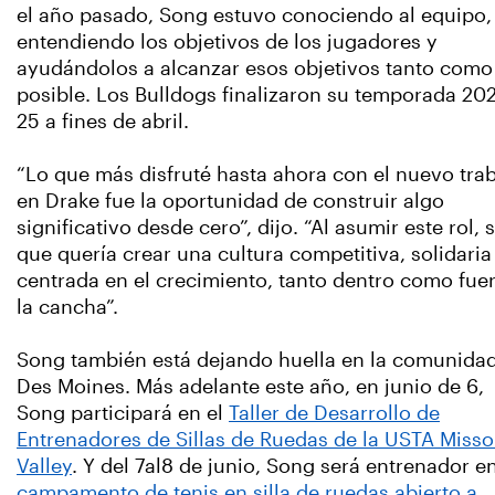
el año pasado, Song estuvo conociendo al equipo,
entendiendo los objetivos de los jugadores y
ayudándolos a alcanzar esos objetivos tanto como
posible. Los Bulldogs finalizaron su temporada 20
25 a fines de abril.
“Lo que más disfruté hasta ahora con el nuevo tra
en Drake fue la oportunidad de construir algo
significativo desde cero”, dijo. “Al asumir este rol, 
que quería crear una cultura competitiva, solidaria
centrada en el crecimiento, tanto dentro como fue
la cancha”.
Song también está dejando huella en la comunida
Des Moines. Más adelante este año, en junio de 6,
Song participará en el
Taller de Desarrollo de
Entrenadores de Sillas de Ruedas de la USTA Misso
Valley
. Y del 7al8 de junio, Song será entrenador e
campamento de tenis en silla de ruedas abierto a