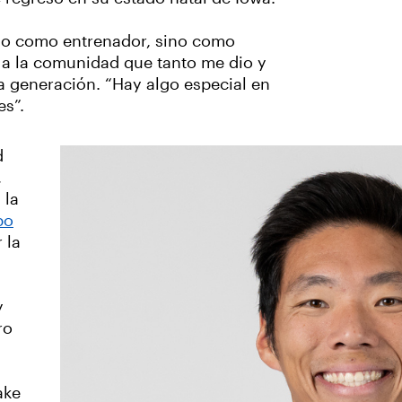
olo como entrenador, sino como
r a la comunidad que tanto me dio y
ma generación. “Hay algo especial en
es”.
d
,
 la
po
 la
y
ro
ake