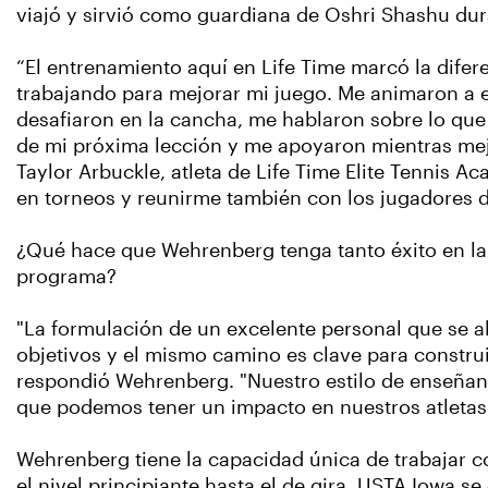
viajó y sirvió como guardiana de Oshri Shashu dur
“El entrenamiento aquí en Life Time marcó la difer
trabajando para mejorar mi juego. Me animaron a e
desafiaron en la cancha, me hablaron sobre lo que
de mi próxima lección y me apoyaron mientras mejo
Taylor Arbuckle, atleta de Life Time Elite Tennis A
en torneos y reunirme también con los jugadores d
¿Qué hace que Wehrenberg tenga tanto éxito en la
programa?
"La formulación de un excelente personal que se a
objetivos y el mismo camino es clave para constru
respondió Wehrenberg. "Nuestro estilo de enseñanz
que podemos tener un impacto en nuestros atletas
Wehrenberg tiene la capacidad única de trabajar c
el nivel principiante hasta el de gira. USTA Iowa s