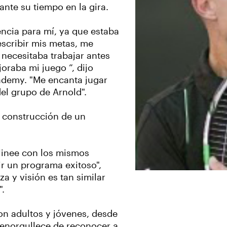
ante su tiempo en la gira.
encia para mí, ya que estaba
scribir mis metas, me
 necesitaba trabajar antes
raba mi juego ”, dijo
cademy. "Me encanta jugar
el grupo de Arnold".
 construcción de un
linee con los mismos
ir un programa exitoso",
a y visión es tan similar
".
on adultos y jóvenes, desde
e enorgullece de reconocer a