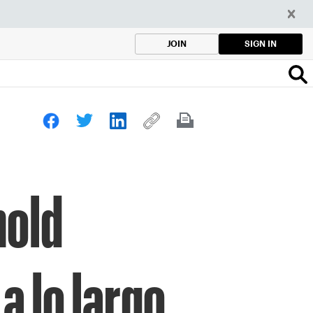
SIGN IN
JOIN
nold
a lo largo