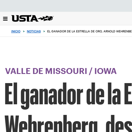
Enfoque
desde
el
botón
de
INICIO
>
NOTICIAS
>
EL GANADOR DE LA ESTRELLA DE ORO, ARNOLD WEHRENBE
volver
al
principio
VALLE DE MISSOURI
/
IOWA
El ganador de la 
Wehrenberg, desa