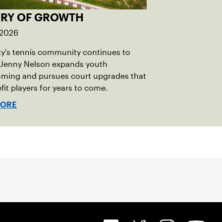
ORY OF GROWTH
 2026
ty's tennis community continues to
 Jenny Nelson expands youth
ming and pursues court upgrades that
efit players for years to come.
MORE