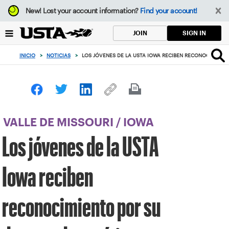
Enfoque
New!
Lost your account information?
Find your account!
desde
el
SIGN IN
JOIN
botón
de
INICIO
>
NOTICIAS
>
LOS JÓVENES DE LA USTA IOWA RECIBEN RECONOCIMIENT
volver
al
principio
VALLE DE MISSOURI
/
IOWA
Los jóvenes de la USTA
Iowa reciben
reconocimiento por su