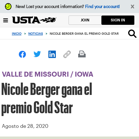
Enfoque
New!
Lost your account information?
Find your account!
desde
el
SIGN IN
JOIN
botón
de
INICIO
>
NOTICIAS
>
NICOLE BERGER GANA EL PREMIO GOLD STAR
volver
al
principio
VALLE DE MISSOURI
/
IOWA
Nicole Berger gana el
premio Gold Star
Agosto de 28, 2020