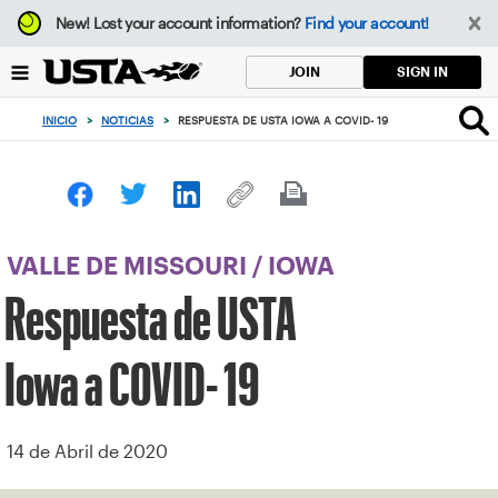
Enfoque
New!
Lost your account information?
Find your account!
desde
el
SIGN IN
JOIN
botón
de
INICIO
>
NOTICIAS
>
RESPUESTA DE USTA IOWA A COVID- 19
volver
al
principio
VALLE DE MISSOURI
/
IOWA
Respuesta de USTA
Iowa a COVID- 19
14 de Abril de 2020