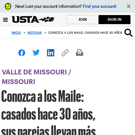
Enfoque
New!
Lost your account information?
Find your account!
desde
el
SIGN IN
JOIN
botón
de
INICIO
>
NOTICIAS
>
CONOZCA A LOS MAILE: CASADOS HACE 30 AÑOS, SUS PA
volver
al
principio
VALLE DE MISSOURI
/
MISSOURI
Conozca a los Maile:
casados hace 30 años,
sus parejas llevan más