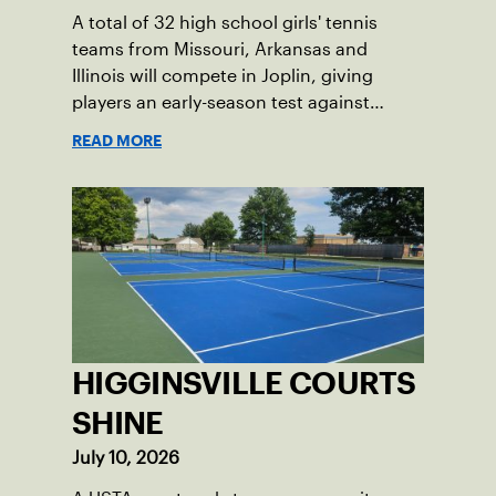
A total of 32 high school girls' tennis
teams from Missouri, Arkansas and
Illinois will compete in Joplin, giving
players an early-season test against
opponents they rarely face.
READ MORE
HIGGINSVILLE COURTS
SHINE
July 10, 2026