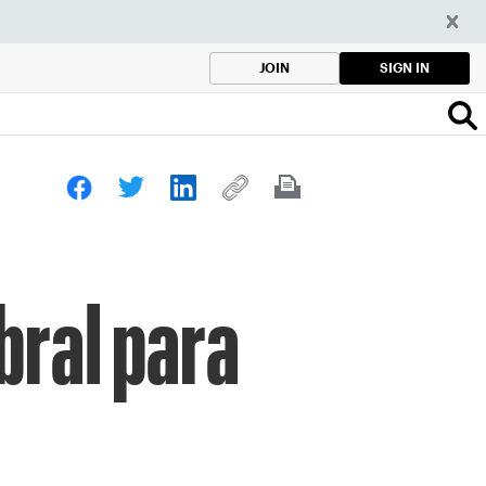
SIGN IN
JOIN
bral para