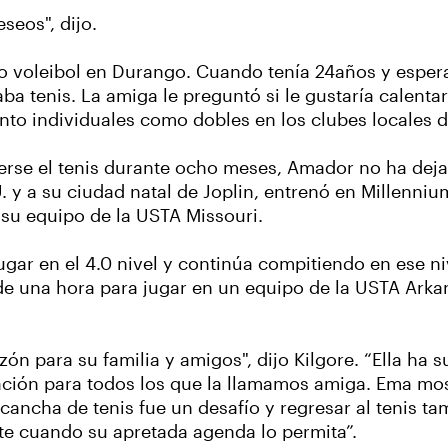
eos", dijo.
do voleibol en Durango. Cuando tenía 24años y espe
a tenis. La amiga le preguntó si le gustaría calentar
anto individuales como dobles en los clubes locales 
erse el tenis durante ocho meses, Amador no ha dej
 y a su ciudad natal de Joplin, entrenó en Millenniu
 su equipo de la USTA Missouri.
ar en el 4.0 nivel y continúa compitiendo en ese ni
 de una hora para jugar en un equipo de la USTA Ark
ón para su familia y amigos", dijo Kilgore. “Ella h
ración para todos los que la llamamos amiga. Ema mo
cancha de tenis fue un desafío y regresar al tenis ta
te cuando su apretada agenda lo permita”.