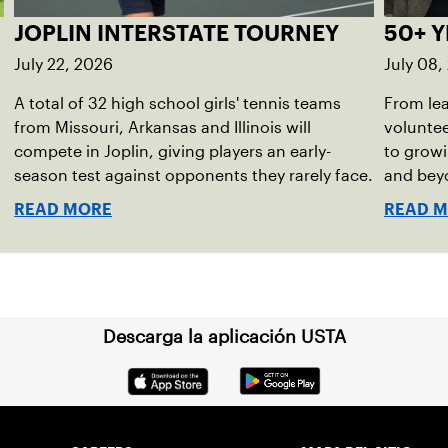
JOPLIN INTERSTATE TOURNEY
50+ Y
July 22, 2026
July 08,
A total of 32 high school girls' tennis teams
From lea
from Missouri, Arkansas and Illinois will
volunte
compete in Joplin, giving players an early-
to growi
season test against opponents they rarely face.
and bey
READ MORE
READ 
Descarga la aplicación USTA