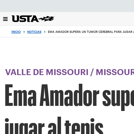
Enfoque
desde
el
botón
de
INICIO
>
NOTICIAS
>
EMA AMADOR SUPERA UN TUMOR CEREBRAL PARA JUGAR A
volver
al
principio
VALLE DE MISSOURI
/
MISSOUR
Ema Amador supe
jugar al tenis