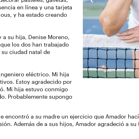
corar pasteles, galletas,
encia en línea y una tarjeta
ious, y ha estado creando
y a su hija, Denise Moreno,
 que los dos han trabajado
 su ciudad natal de
ingeniero eléctrico. Mi hija
tivos. Estoy agradecido por
ó. Mi hija estuvo conmigo
ido. Probablemente supongo
 le encontró a su madre un ejercicio que Amador hací
isión. Además de a sus hijos, Amador agradeció a su 