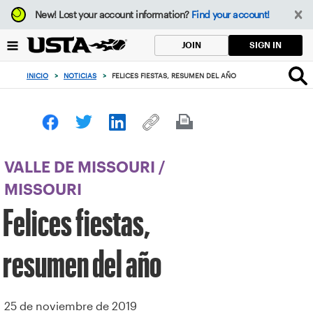
Enfoque
New!
Lost your account information?
Find your account!
desde
el
SIGN IN
JOIN
botón
de
INICIO
>
NOTICIAS
>
FELICES FIESTAS, RESUMEN DEL AÑO
volver
al
principio
VALLE DE MISSOURI
/
MISSOURI
Felices fiestas,
resumen del año
25 de noviembre de 2019