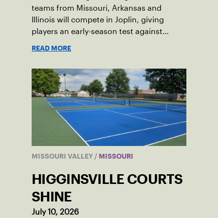
teams from Missouri, Arkansas and
Illinois will compete in Joplin, giving
players an early-season test against
opponents they rarely face.
READ MORE
MISSOURI VALLEY
/
MISSOURI
HIGGINSVILLE COURTS
SHINE
July 10, 2026