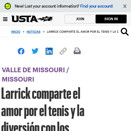
Enfoque
New!
Lost your account information?
Find your account!
desde
el
SIGN IN
JOIN
botón
de
INICIO
>
NOTICIAS
>
LARRICK COMPARTE EL AMOR POR EL TENIS Y LA DIVERSI
volver
al
principio
VALLE DE MISSOURI
/
MISSOURI
Larrick comparte el
amor por el tenis y la
diversión con los