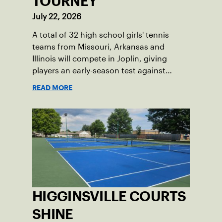
TOURNEY
July 22, 2026
A total of 32 high school girls' tennis
teams from Missouri, Arkansas and
Illinois will compete in Joplin, giving
players an early-season test against
opponents they rarely face.
READ MORE
HIGGINSVILLE COURTS
SHINE