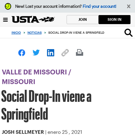
Enfoque
New!
Lost your account information?
Find your account!
desde
el
SIGN IN
JOIN
botón
de
INICIO
>
NOTICIAS
>
SOCIAL DROP-IN VIENE A SPRINGFIELD
volver
al
principio
VALLE DE MISSOURI
/
MISSOURI
Social Drop-In viene a
Springfield
| enero 25 , 2021
JOSH SELLMEYER