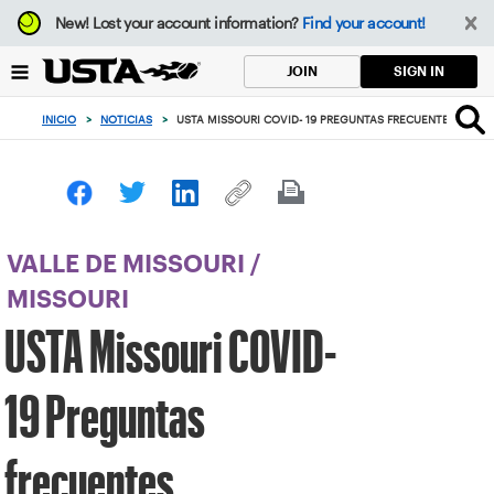
Enfoque
New!
Lost your account information?
Find your account!
desde
el
SIGN IN
JOIN
botón
de
INICIO
>
NOTICIAS
>
USTA MISSOURI COVID- 19 PREGUNTAS FRECUENTES
volver
al
principio
VALLE DE MISSOURI
/
MISSOURI
USTA Missouri COVID-
19 Preguntas
frecuentes