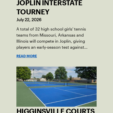
JOPLIN INTERSTATE
TOURNEY
July 22, 2026
A total of 32 high school girls' tennis
teams from Missouri, Arkansas and
Illinois will compete in Joplin, giving
players an early-season test against
opponents they rarely face.
READ MORE
HIGGINSVILLE COURTS