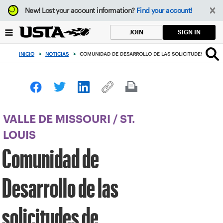
Enfoque
New!
Lost your account information?
Find your account!
desde
el
SIGN IN
JOIN
botón
de
INICIO
>
NOTICIAS
>
COMUNIDAD DE DESARROLLO DE LAS SOLICITUDES DE SUB
volver
al
principio
VALLE DE MISSOURI
/
ST.
LOUIS
Comunidad de
Desarrollo de las
solicitudes de