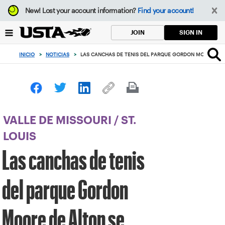
Enfoque
New!
Lost your account information?
Find your account!
desde
el
SIGN IN
JOIN
botón
de
INICIO
>
NOTICIAS
>
LAS CANCHAS DE TENIS DEL PARQUE GORDON MOORE DE 
volver
al
principio
VALLE DE MISSOURI
/
ST.
LOUIS
Las canchas de tenis
del parque Gordon
Moore de Alton se