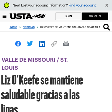
Enfoque
New!
Lost your account information?
Find your account!
desde
el
SIGN IN
JOIN
botón
de
INICIO
>
NOTICIAS
>
LIZ O'KEEFE SE MANTIENE SALUDABLE GRACIAS A LAS LIG
volver
al
principio
VALLE DE MISSOURI
/
ST.
LOUIS
Liz O'Keefe se mantiene
saludable gracias a las
ligas