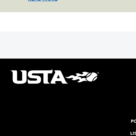
PO
LI