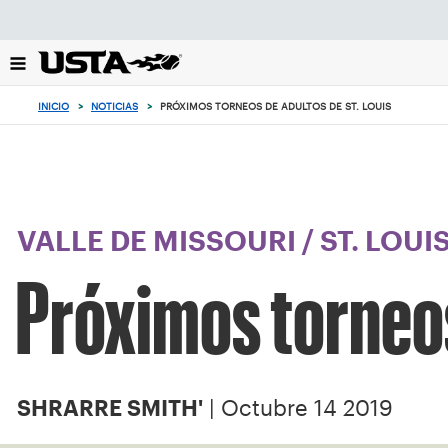
Enfoque
desde
el
botón
de
INICIO
>
NOTICIAS
>
PRÓXIMOS TORNEOS DE ADULTOS DE ST. LOUIS
volver
al
principio
VALLE DE MISSOURI
/
ST. LOUI
Próximos torneos
| Octubre 14 2019
SHRARRE SMITH'