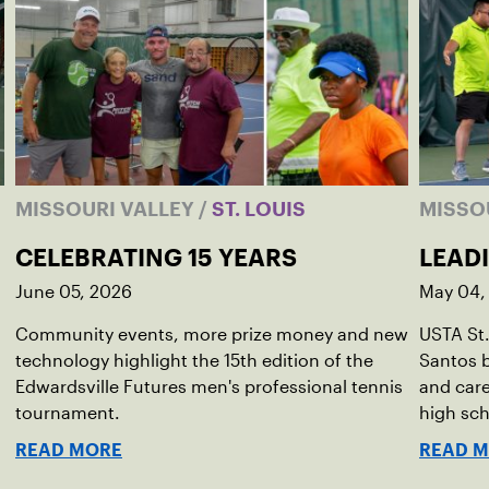
MISSOURI VALLEY
/
ST. LOUIS
MISSO
CELEBRATING 15 YEARS
LEAD
June 05, 2026
May 04,
Community events, more prize money and new
USTA St.
technology highlight the 15th edition of the
Santos b
Edwardsville Futures men's professional tennis
and care
tournament.
high sc
READ MORE
READ 