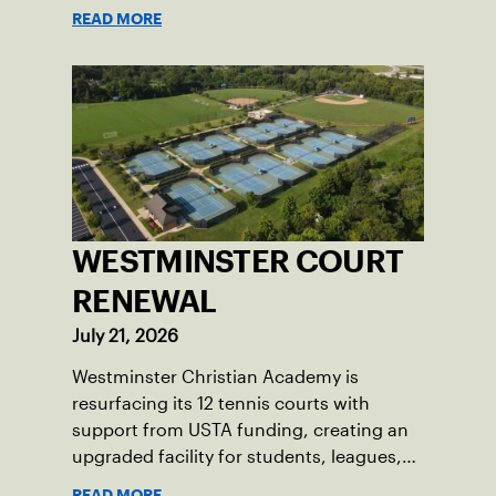
Skills Academy.
READ MORE
WESTMINSTER COURT
RENEWAL
July 21, 2026
Westminster Christian Academy is
resurfacing its 12 tennis courts with
support from USTA funding, creating an
upgraded facility for students, leagues,
tournaments and the community.
READ MORE