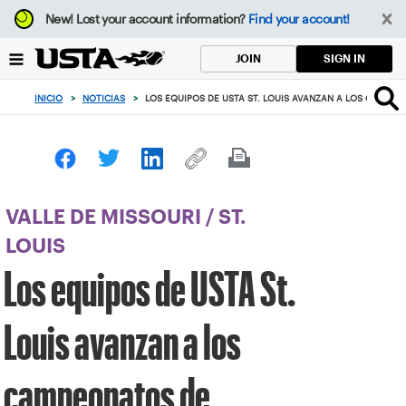
Enfoque
New!
Lost your account information?
Find your account!
desde
el
SIGN IN
JOIN
botón
de
INICIO
>
NOTICIAS
>
LOS EQUIPOS DE USTA ST. LOUIS AVANZAN A LOS CAMPE
volver
al
principio
VALLE DE MISSOURI
/
ST.
LOUIS
Los equipos de USTA St.
Louis avanzan a los
campeonatos de