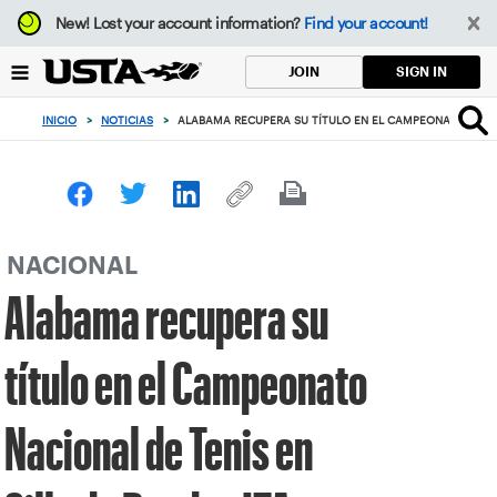
Enfoque
New!
Lost your account information?
Find your account!
desde
el
SIGN IN
JOIN
botón
de
INICIO
>
NOTICIAS
>
ALABAMA RECUPERA SU TÍTULO EN EL CAMPEONATO NACION
volver
al
principio
NACIONAL
Alabama recupera su
título en el Campeonato
Nacional de Tenis en