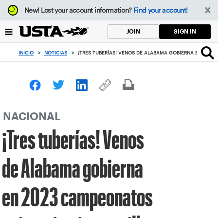
Enfoque
New!
Lost your account information?
Find your account!
desde
el
SIGN IN
JOIN
botón
de
INICIO
>
NOTICIAS
>
¡TRES TUBERÍAS! VENOS DE ALABAMA GOBIERNA EN 2023 
volver
al
principio
NACIONAL
¡Tres tuberías! Venos
de Alabama gobierna
en 2023 campeonatos