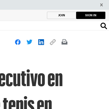
SIGN IN
JOIN
ecutivo en
 tenis en