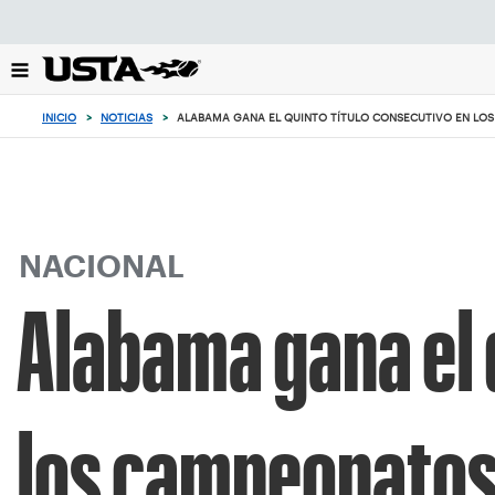
Enfoque
desde
el
botón
de
INICIO
>
NOTICIAS
>
ALABAMA GANA EL QUINTO TÍTULO CONSECUTIVO EN LOS 
volver
al
principio
NACIONAL
Alabama gana el 
los campeonatos 