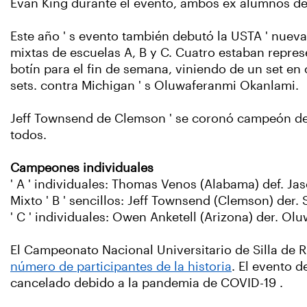
Evan King durante el evento, ambos ex alumnos del
Este año ' s evento también debutó la USTA ' nueva 
mixtas de escuelas A, B y C. Cuatro estaban represe
botín para el fin de semana, viniendo de un set en c
sets. contra Michigan ' s Oluwaferanmi Okanlami.
Jeff Townsend de Clemson ' se coronó campeón de si
todos.
Campeones individuales
' A ' individuales: Thomas Venos (Alabama) def. Jason 
Mixto ' B ' sencillos: Jeff Townsend (Clemson) der
' C ' individuales: Owen Anketell (Arizona) der. Oluwa
El Campeonato Nacional Universitario de Silla d
número de participantes de la historia
. El evento 
cancelado debido a la pandemia de COVID-19 .