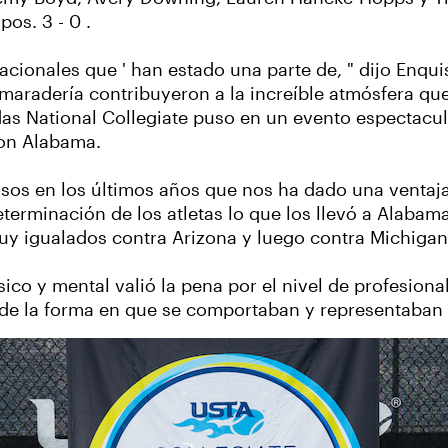
pos. 3 - 0 .
cionales que ' han estado una parte de, " dijo Enquis
amaradería contribuyeron a la increíble atmósfera que
das National Collegiate puso en un evento espectacul
con Alabama.
osos en los últimos años que nos ha dado una ventaj
eterminación de los atletas lo que los llevó a Alabama
y igualados contra Arizona y luego contra Michigan.
sico y mental valió la pena por el nivel de profesion
o de la forma en que se comportaban y representaban 