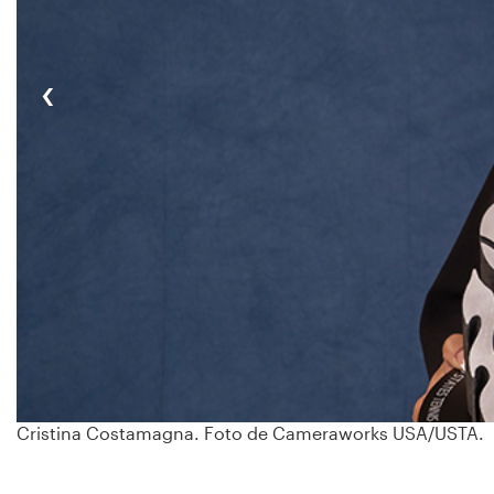
‹
Cristina Costamagna. Foto de Cameraworks USA/USTA.