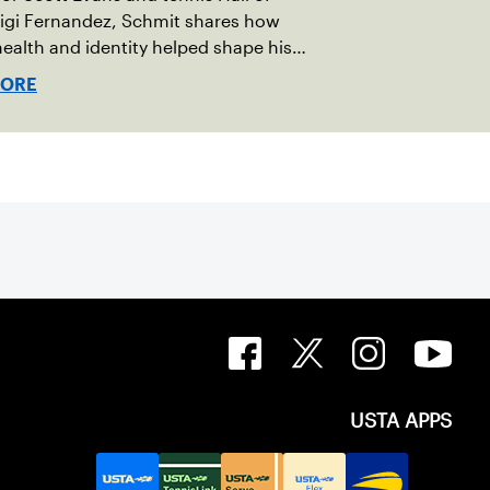
igi Fernandez, Schmit shares how
ealth and identity helped shape his
vel.
MORE
USTA APPS