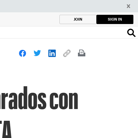
SIGN IN
JOIN
nrados con
TA