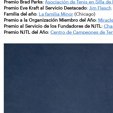
Premio Brad Parks
:
Asociación de Tenis en Silla d
Premio Eve Kraft al Servicio Destacado
:
Jim Flesch
Familia del año
:
La familia Minor
(Chicago)
Premio a la Organización Miembro del Año
:
Miracle
Premio al Servicio de los Fundadores de NJTL
:
Char
Premio NJTL del Año
:
Centro de Campeones de Teni