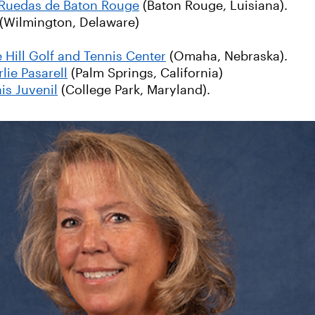
e Ruedas de Baton Rouge
(Baton Rouge, Luisiana).
(Wilmington, Delaware)
 Hill Golf and Tennis Center
(Omaha, Nebraska).
lie Pasarell
(Palm Springs, California)
s Juvenil
(College Park, Maryland).