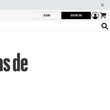
SIGN IN
JOIN
as de