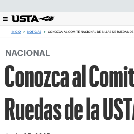
Enfoque
desde
el
botón
0
de
artículos
INICIO
>
NOTICIAS
>
CONOZCA AL COMITÉ NACIONAL DE SILLAS DE RUEDAS DE 
volver
en
al
el
principio
carrito
NACIONAL
Conozca al Comit
Ruedas de la US