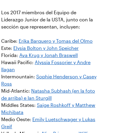
Los 2017 miembros del Equipo de
Liderazgo Junior de la USTA, junto con la
sección que representan, incluyen:
Caribe:
Erika Barquero y Tomas del Olmo
Este:
Elysia Bolton y John Speicher
Florida:
Ava Krug y Jonah Braswell
Hawaii Pacific:
Alyssia Fossorier y Andre
Ilagan
Intermountain:
Sophie Henderson y Casey
Ross
Mid-Atlantic:
Natasha Subhash (en la foto
de arriba) e Ian Sturgill
Middles States:
Saige Roshkoff y Matthew
Michibata
Medio Oeste:
Emily Luetschwager y Lukas
Greif