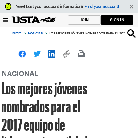
Enfoque
New!
Lost your account information?
Find your account!
desde
el
SIGN IN
JOIN
botón
de
INICIO
>
NOTICIAS
>
LOS MEJORES JÓVENES NOMBRADOS PARA EL 2017 EQUIPO 
volver
al
principio
NACIONAL
Los mejores jóvenes
nombrados para el
2017 equipo de