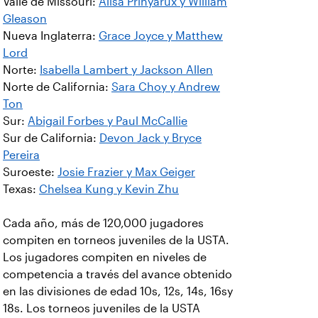
Valle de Missouri:
Alisa Prinyarux y William
Gleason
Nueva Inglaterra:
Grace Joyce y Matthew
Lord
Norte:
Isabella Lambert y Jackson Allen
Norte de California:
Sara Choy y Andrew
Ton
Sur:
Abigail Forbes y Paul McCallie
Sur de California:
Devon Jack y Bryce
Pereira
Suroeste:
Josie Frazier y Max Geiger
Texas:
Chelsea Kung y Kevin Zhu
Cada año, más de 120,000 jugadores
compiten en torneos juveniles de la USTA.
Los jugadores compiten en niveles de
competencia a través del avance obtenido
en las divisiones de edad 10s, 12s, 14s, 16sy
18s. Los torneos juveniles de la USTA