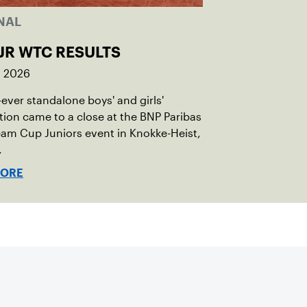
NAL
JR WTC RESULTS
, 2026
t-ever standalone boys' and girls'
ion came to a close at the BNP Paribas
am Cup Juniors event in Knokke-Heist,
.
MORE