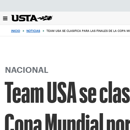
Enfoque
desde
el
botón
de
INICIO
>
NOTICIAS
>
TEAM USA SE CLASIFICA PARA LAS FINALES DE LA COPA 
volver
al
principio
NACIONAL
Team USA se clasi
Copa Mundial po