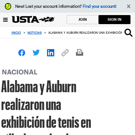
Enfoque
New!
Lost your account information?
Find your account!
desde
el
SIGN IN
JOIN
botón
de
INICIO
>
NOTICIAS
>
ALABAMA Y AUBURN REALIZARON UNA EXHIBICIÓN DE TEN
volver
al
principio
NACIONAL
Alabama y Auburn
realizaron una
exhibición de tenis en