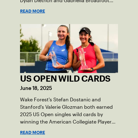
Dylan Dietrich and Gabriella Broadfoot
and Victoria Osuigwe took home the
READ MORE
doubles trophies.
US OPEN WILD CARDS
June 18, 2025
Wake Forest's Stefan Dostanic and
Stanford's Valerie Glozman both earned
2025 US Open singles wild cards by
winning the American Collegiate Player
Wild Card Playoffs.
READ MORE