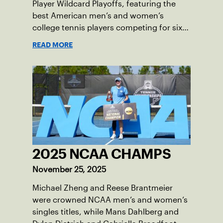
Player Wildcard Playoffs, featuring the
best American men’s and women’s
college tennis players competing for six
total wild card entries into the US Open,
READ MORE
will be played June 16-18 at the USTA
National Campus in Orlando, Fla.
2025 NCAA CHAMPS
November 25, 2025
Michael Zheng and Reese Brantmeier
were crowned NCAA men’s and women’s
singles titles, while Mans Dahlberg and