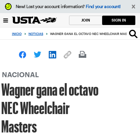
Enfoque
New!
Lost your account information?
Find your account!
desde
el
SIGN IN
JOIN
botón
de
INICIO
>
NOTICIAS
>
WAGNER GANA EL OCTAVO NEC WHEELCHAIR MASTERS
volver
al
principio
NACIONAL
Wagner gana el octavo
NEC Wheelchair
Masters