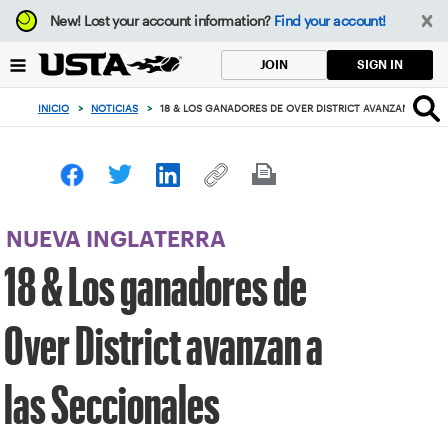
Enfoque
New!
Lost your account information?
Find your account!
desde
el
SIGN IN
JOIN
botón
de
INICIO
>
NOTICIAS
>
18 & LOS GANADORES DE OVER DISTRICT AVANZAN A LAS 
volver
al
principio
NUEVA INGLATERRA
18 & Los ganadores de
Over District avanzan a
las Seccionales