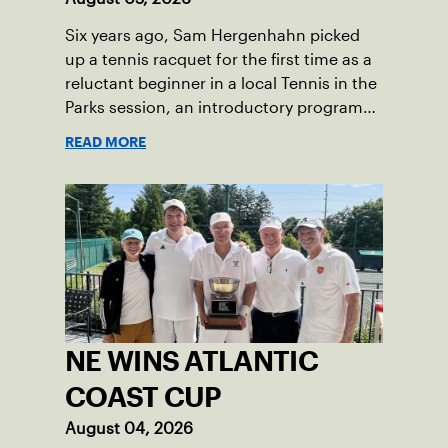
symbol of perseverance and the official
Six years ago, Sam Hergenhahn picked
end of her journey to recovery.
up a tennis racquet for the first time as a
reluctant beginner in a local Tennis in the
Parks session, an introductory program
that brings accessible tennis to public
READ MORE
courts. This summer, the 18-year-old can
be found on those same courts, only this
time, he’s the one running the drills.
NE WINS ATLANTIC
COAST CUP
August 04, 2026