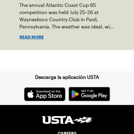
The annual Atlantic Coast Cup 65
competition was held July 25–26 at
Waynesboro Country Club in Paoli,
Pennsylvania. The weather was ideal, with
sunny skies, low humidity, and
READ MORE
temperatures in the upper 70s to low
80s. Waynesboro provided a beautiful
setting for the event, featuring 10
Suscríbase a nuestro boletín
impeccably maintained Har-Tru courts
and excellent balcony viewing for
spectators.
Descarga la aplicación USTA
CAREERS