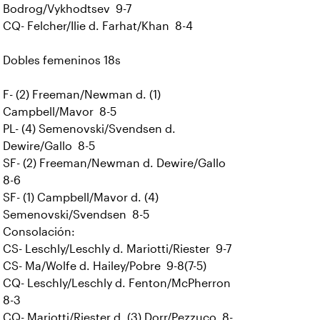
Bodrog/Vykhodtsev 9-7
CQ- Felcher/Ilie d. Farhat/Khan 8-4
Dobles femeninos 18s
F- (2) Freeman/Newman d. (1)
Campbell/Mavor 8-5
PL- (4) Semenovski/Svendsen d.
Dewire/Gallo 8-5
SF- (2) Freeman/Newman d. Dewire/Gallo
8-6
SF- (1) Campbell/Mavor d. (4)
Semenovski/Svendsen 8-5
Consolación:
CS- Leschly/Leschly d. Mariotti/Riester 9-7
CS- Ma/Wolfe d. Hailey/Pobre 9-8(7-5)
CQ- Leschly/Leschly d. Fenton/McPherron
8-3
CQ- Mariotti/Riester d. (3) Dorr/Pezzuco 8-