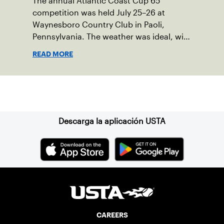
The annual Atlantic Coast Cup 65
competition was held July 25–26 at
Waynesboro Country Club in Paoli,
Pennsylvania. The weather was ideal, with
sunny skies, low humidity, and
READ MORE
temperatures in the upper 70s to low
80s. Waynesboro provided a beautiful
setting for the event, featuring 10
Suscríbase a nuestro boletín
impeccably maintained Har-Tru courts
and excellent balcony viewing for
spectators.
Descarga la aplicación USTA
CAREERS