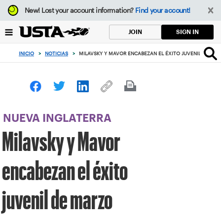
Enfoque
New!
Lost your account information?
Find your account!
desde
el
SIGN IN
JOIN
botón
de
INICIO
>
NOTICIAS
>
MILAVSKY Y MAVOR ENCABEZAN EL ÉXITO JUVENIL DE MA
volver
al
principio
NUEVA INGLATERRA
Milavsky y Mavor
encabezan el éxito
juvenil de marzo