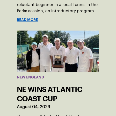
reluctant beginner in a local Tennis in the
Parks session, an introductory program
that brings accessible tennis to public
READ MORE
courts. This summer, the 18-year-old can
be found on those same courts, only this
time, he’s the one running the drills.
NEW ENGLAND
NE WINS ATLANTIC
COAST CUP
August 04, 2026