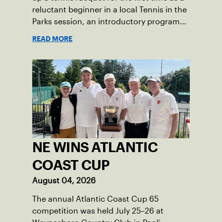
reluctant beginner in a local Tennis in the
Parks session, an introductory program
that brings accessible tennis to public
READ MORE
courts. This summer, the 18-year-old can
be found on those same courts, only this
time, he’s the one running the drills.
NE WINS ATLANTIC
COAST CUP
August 04, 2026
The annual Atlantic Coast Cup 65
competition was held July 25–26 at