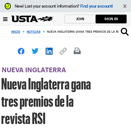
Enfoque
New!
Lost your account information?
Find your account!
desde
el
SIGN IN
JOIN
botón
de
INICIO
>
NOTICIAS
>
NUEVA INGLATERRA GANA TRES PREMIOS DE LA REVISTA R
volver
al
principio
NUEVA INGLATERRA
Nueva Inglaterra gana
tres premios de la
revista RSI