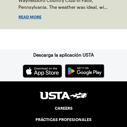
Waynesboro Country Club in Paoli,
Pennsylvania. The weather was ideal, with
sunny skies, low humidity, and
READ MORE
temperatures in the upper 70s to low
80s. Waynesboro provided a beautiful
setting for the event, featuring 10
Suscríbase a nuestro boletín
impeccably maintained Har-Tru courts
and excellent balcony viewing for
spectators.
Descarga la aplicación USTA
CAREERS
PRÁCTICAS PROFESIONALES