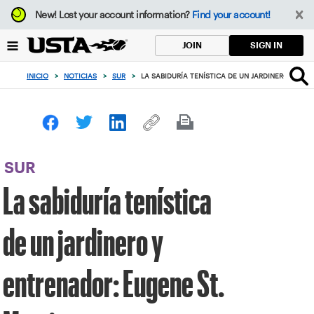
Enfoque
New!
Lost your account information?
Find your account!
desde
el
SIGN IN
JOIN
botón
de
INICIO
>
NOTICIAS
>
SUR
>
LA SABIDURÍA TENÍSTICA DE UN JARDINERO Y EN
volver
al
principio
SUR
La sabiduría tenística
de un jardinero y
entrenador: Eugene St.