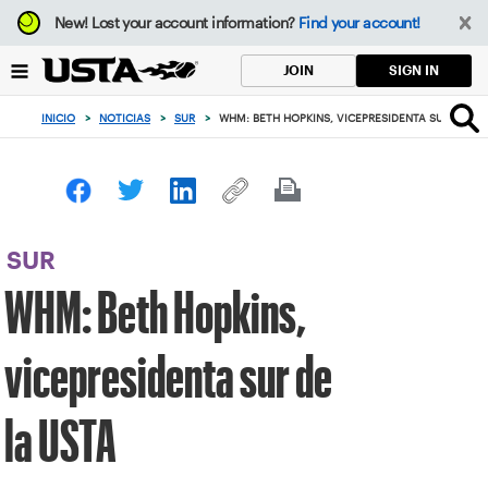
Enfoque
New!
Lost your account information?
Find your account!
desde
el
SIGN IN
JOIN
botón
de
INICIO
>
NOTICIAS
>
SUR
>
WHM: BETH HOPKINS, VICEPRESIDENTA SUR DE LA
volver
al
principio
SUR
WHM: Beth Hopkins,
vicepresidenta sur de
la USTA