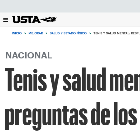
Enfoque
desde
el
botón
0
de
artículos
INICIO
>
MEJORAR
>
SALUD Y ESTADO FÍSICO
>
TENIS Y SALUD MENTAL: RESP
volver
en
al
el
principio
carrito
NACIONAL
Tenis y salud men
preguntas de los