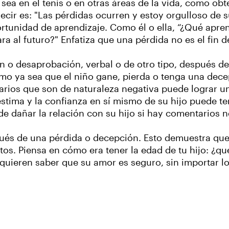
ea en el tenis o en otras áreas de la vida, como obt
cir es: "Las pérdidas ocurren y estoy orgulloso de s
rtunidad de aprendizaje. Como él o ella, “¿Qué apre
ara al futuro?" Enfatiza que una pérdida no es el fi
ón o desaprobación, verbal o de otro tipo, después d
 ya sea que el niño gane, pierda o tenga una decepc
arios que son de naturaleza negativa puede lograr u
estima y la confianza en sí mismo de su hijo puede t
e dañar la relación con su hijo si hay comentarios 
pués de una pérdida o decepción. Esto demuestra qu
os. Piensa en cómo era tener la edad de tu hijo: ¿qué
uieren saber que su amor es seguro, sin importar lo