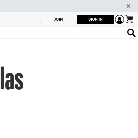
SIGN IN
JOIN
 las