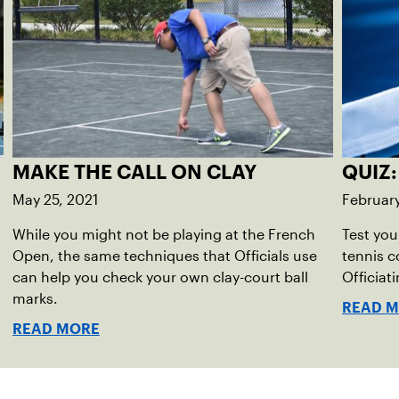
MAKE THE CALL ON CLAY
QUIZ:
May 25, 2021
February
While you might not be playing at the French
Test you
Open, the same techniques that Officials use
tennis c
can help you check your own clay-court ball
Officiat
marks.
READ 
READ MORE