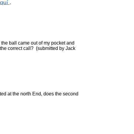
aquí
.