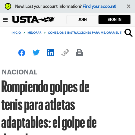
Enfoque
New!
Lost your account information?
Find your account!
desde
el
SIGN IN
JOIN
botón
de
INICIO
>
MEJORAR
>
CONSEJOS E INSTRUCCIONES PARA MEJORAR EL TENIS
>
volver
al
principio
NACIONAL
Rompiendo golpes de
tenis para atletas
adaptables: el golpe de