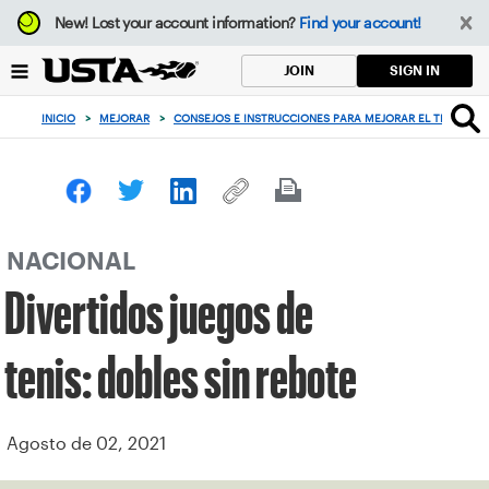
Enfoque
New!
Lost your account information?
Find your account!
desde
el
SIGN IN
JOIN
botón
de
INICIO
>
MEJORAR
>
CONSEJOS E INSTRUCCIONES PARA MEJORAR EL TENIS
>
volver
al
principio
NACIONAL
Divertidos juegos de
tenis: dobles sin rebote
Agosto de 02, 2021