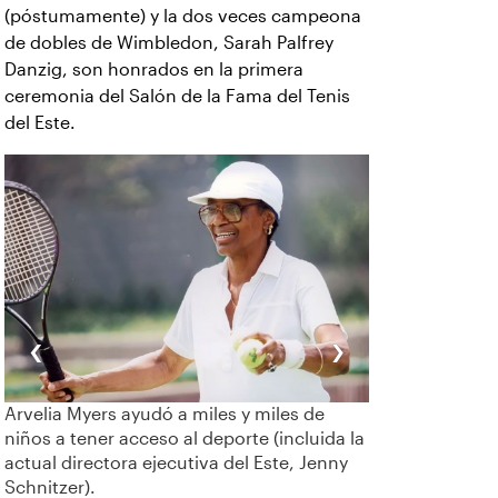
(póstumamente) y la dos veces campeona
de dobles de Wimbledon, Sarah Palfrey
Danzig, son honrados en la primera
ceremonia del Salón de la Fama del Tenis
del Este.
‹
›
Kathy Horvath (izquierda, con su
entrenador original en Nueva York, Kit
Byron) fue la única jugadora que venció a
Martina Navratilova durante la 1983