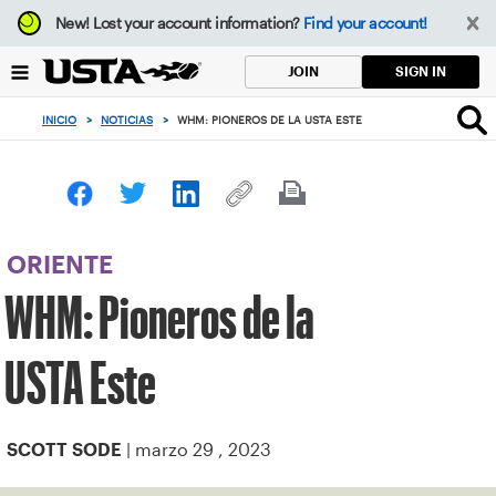
Enfoque
New!
Lost your account information?
Find your account!
desde
el
SIGN IN
JOIN
botón
de
INICIO
>
NOTICIAS
>
WHM: PIONEROS DE LA USTA ESTE
volver
al
principio
ORIENTE
WHM: Pioneros de la
USTA Este
| marzo 29 , 2023
SCOTT SODE