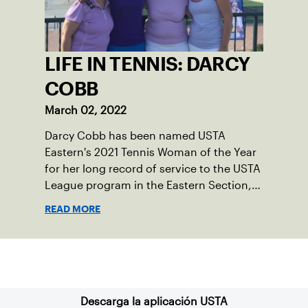
LIFE IN TENNIS: DARCY
COBB
March 02, 2022
Darcy Cobb has been named USTA
Eastern's 2021 Tennis Woman of the Year
for her long record of service to the USTA
League program in the Eastern Section,
as well as her tireless and creative efforts
READ MORE
to grow the game in New York City.
Suscríbase a nuestro boletín