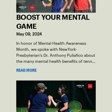
BOOST YOUR MENTAL
GAME
May 09, 2024
In honor of Mental Health Awareness
Month, we spoke with NewYork-
Presbyterian's Dr. Anthony Puliafico about
the many mental health benefits of tennis
and how young players can boost their
READ MORE
mental performance on court.