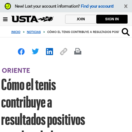
Enfoque
New!
Lost your account information?
Find your account!
desde
el
SIGN IN
JOIN
botón
de
INICIO
>
NOTICIAS
>
CÓMO EL TENIS CONTRIBUYE A RESULTADOS POSITIVOS P
volver
al
principio
ORIENTE
Cómo el tenis
contribuye a
resultados positivos