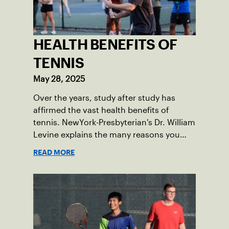
HEALTH BENEFITS OF
TENNIS
May 28, 2025
Over the years, study after study has
affirmed the vast health benefits of
tennis. NewYork-Presbyterian's Dr. William
Levine explains the many reasons you
should lace up your tennis shoes any
READ MORE
chance you get.