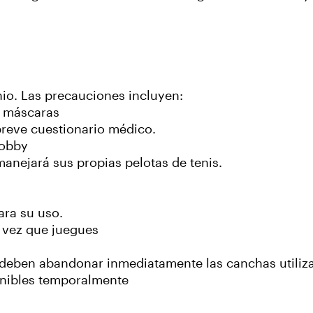
nio. Las precauciones incluyen:
o máscaras
breve cuestionario médico.
lobby
anejará sus propias pelotas de tenis.
ara su uso.
 vez que juegues
s deben abandonar inmediatamente las canchas utiliz
onibles temporalmente