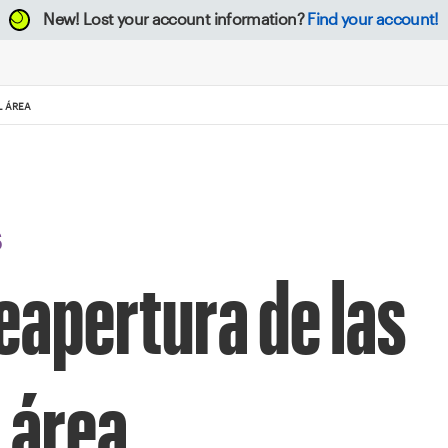
New!
Lost your account information?
Find your account!
L ÁREA
S
eapertura de las
l área