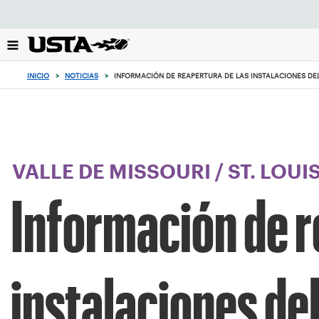
Enfoque
desde
el
botón
de
INICIO
>
NOTICIAS
>
INFORMACIÓN DE REAPERTURA DE LAS INSTALACIONES DE
volver
al
principio
VALLE DE MISSOURI
/
ST. LOUI
Información de r
instalaciones de