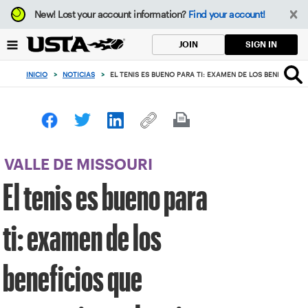
Enfoque
New!
Lost your account information?
Find your account!
desde
el
SIGN IN
JOIN
botón
de
INICIO
>
NOTICIAS
>
EL TENIS ES BUENO PARA TI: EXAMEN DE LOS BENEFICIOS
volver
al
principio
VALLE DE MISSOURI
El tenis es bueno para
ti: examen de los
beneficios que