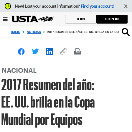
Enfoque
New!
Lost your account information?
Find your account!
desde
el
SIGN IN
JOIN
botón
de
INICIO
>
NOTICIAS
>
2017 RESUMEN DEL AÑO: EE. UU. BRILLA EN LA COPA MUN
volver
al
principio
NACIONAL
2017 Resumen del año:
EE. UU. brilla en la Copa
Mundial por Equipos