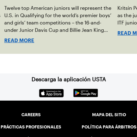
Twelve top American juniors will represent the
Kritsin 
s
U.S. in Qualifying for the world’s premier boys’
as the j
,
and girls’ team competitions – the 16-and-
ITF juni
under Junior Davis Cup and Billie Jean King
READ 
Cup by Gainbridge and the 14-and-under ITF
READ MORE
World Junior Tennis.
Descarga la aplicación USTA
CAREERS
MAPA DEL SITIO
PRÁCTICAS PROFESIONALES
POLÍTICA PARA ÁRBITROS