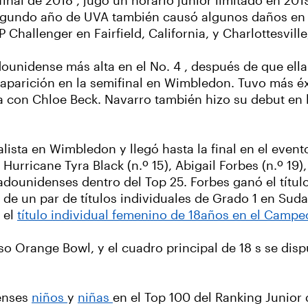
nal de 2018 , jugó un horario junior limitado en 201
egundo año de UVA también causó algunos daños en el 
hallenger en Fairfield, California, y Charlottesville,
dounidense más alta en el No. 4 , después de que ell
 aparición en la semifinal en Wimbledon. Tuvo más é
alia con Chloe Beck. Navarro también hizo su debut en
lista en Wimbledon y llegó hasta la final en el event
urricane Tyra Black (n.º 15), Abigail Forbes (n.º 19)
adounidenses dentro del Top 25. Forbes ganó el títu
 un par de títulos individuales de Grado 1 en Suda
 el
título individual femenino de 18años en el Campe
so Orange Bowl, y el cuadro principal de 18 s se disp
denses
niños
y
niñas
en el Top 100 del Ranking Junior de