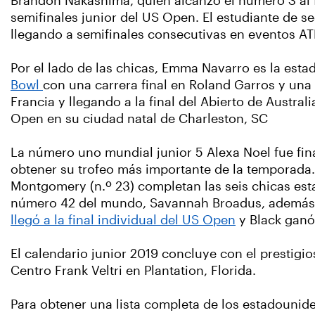
Brandon Nakashima, quien alcanzó el número 3 al fi
semifinales junior del US Open. El estudiante de s
llegando a semifinales consecutivas en eventos ATP C
Por el lado de las chicas, Emma Navarro es la esta
Bowl
con una carrera final en Roland Garros y una
Francia y llegando a la final del Abierto de Austr
Open en su ciudad natal de Charleston, SC
La número uno mundial junior 5 Alexa Noel fue fina
obtener su trofeo más importante de la temporada. H
Montgomery (n.º 23) completan las seis chicas est
número 42 del mundo, Savannah Broadus, además de
llegó a la final individual del US Open
y Black ganó
El calendario junior 2019 concluye con el prestigio
Centro Frank Veltri en Plantation, Florida.
Para obtener una lista completa de los estadouni