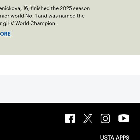
Penickova, 16, finished the 2025 season
unior world No. 1 and was named the
or girls' World Champion.
MORE
USTA APPS