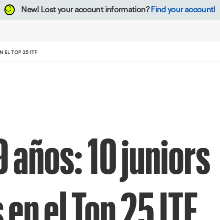
New!
Lost your account information?
Find your account!
N EL TOP 25 ITF
años: 10 juniors
en el Top 25 ITF