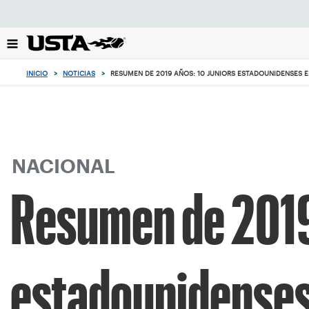
Enfoque
desde
el
botón
de
INICIO
>
NOTICIAS
>
RESUMEN DE 2019 AÑOS: 10 JUNIORS ESTADOUNIDENSES E
volver
al
principio
NACIONAL
Resumen de 2019 
estadounidenses 