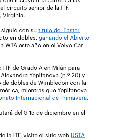
9 que incluyó una carrera a las
circuito senior de la ITF,
 Virginia.
a siguió con su
título del Easter
xito en dobles,
ganando el Abierto
 la WTA este año en el Volvo Car
o ITF de Grado A en Milán para
, Alexandra Yepifanova (n.º 20) y
lo de dobles de Wimbledon con la
mérica, mientras que Yepifanova
onato Internacional de Primavera
.
utará del 9 15 de diciembre en el
 la ITF, visite el sitio web
USTA