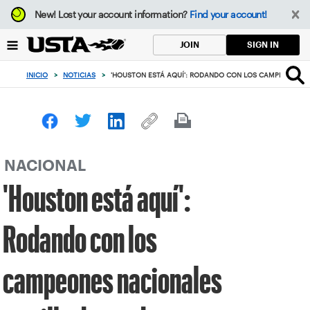
Enfoque
New!
Lost your account information?
Find your account!
desde
el
SIGN IN
JOIN
botón
de
INICIO
>
NOTICIAS
>
'HOUSTON ESTÁ AQUÍ': RODANDO CON LOS CAMPEONES NA
volver
al
principio
NACIONAL
'Houston está aquí':
Rodando con los
campeones nacionales