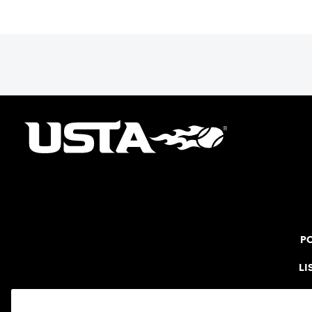
PO
LI