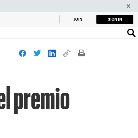
SIGN IN
JOIN
el premio