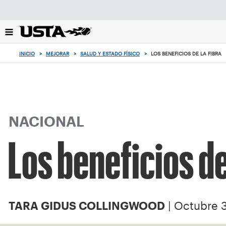
Enfoque
desde
el
botón
de
INICIO
>
MEJORAR
>
SALUD Y ESTADO FÍSICO
>
LOS BENEFICIOS DE LA FIBRA
volver
al
principio
NACIONAL
Los beneficios de
| Octubre 
TARA GIDUS COLLINGWOOD