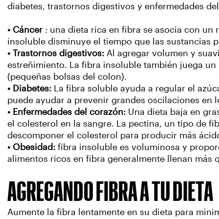
diabetes, trastornos digestivos y enfermedades de
• Cáncer
: una dieta rica en fibra se asocia con un
insoluble disminuye el tiempo que las sustancias p
• Trastornos digestivos:
Al agregar volumen y suavi
estreñimiento. La fibra insoluble también juega un p
(pequeñas bolsas del colon).
• Diabetes:
La fibra soluble ayuda a regular el azúc
puede ayudar a prevenir grandes oscilaciones en lo
• Enfermedades del corazón:
Una dieta baja en gras
el colesterol en la sangre. La pectina, un tipo de fi
descomponer el colesterol para producir más ácidos 
• Obesidad:
fibra insoluble es voluminosa y propo
alimentos ricos en fibra generalmente llenan más q
AGREGANDO FIBRA A TU DIETA
Aumente la fibra lentamente en su dieta para mini