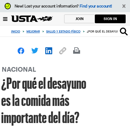
Enfoque
New!
Lost your account information?
Find your account!
desde
el
SIGN IN
JOIN
botón
de
INICIO
>
MEJORAR
>
SALUD Y ESTADO FÍSICO
>
¿POR QUÉ EL DESAYUNO ES L
volver
al
principio
NACIONAL
¿Por qué el desayuno
es la comida más
importante del día?