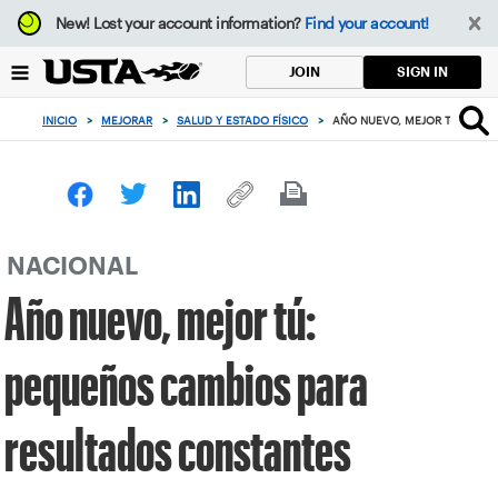
Enfoque
New!
Lost your account information?
Find your account!
desde
el
SIGN IN
JOIN
botón
de
INICIO
>
MEJORAR
>
SALUD Y ESTADO FÍSICO
>
AÑO NUEVO, MEJOR TÚ: PEQ
volver
al
principio
NACIONAL
Año nuevo, mejor tú:
pequeños cambios para
resultados constantes